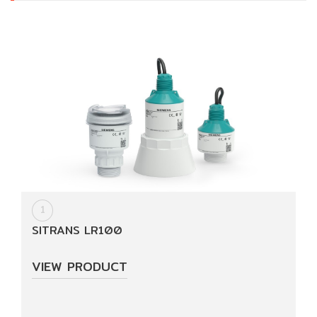
Invetor/soft
start
(อิน
เวอร์
เตอร์/
ซอฟ
สตาร์ท)
Product
For
Building
Technologies
1
SITRANS LR100
Services
VIEW PRODUCT
Projects
Reference