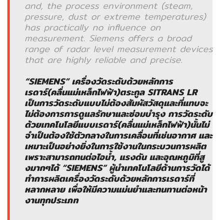
and, the process environment (steam,
(เครื่อง
pressure, dust or extreme temperatures)
ชั่ง
has practically no influence on
น้ำ
measurement. Siemens offers a broad
หนัก‎)
range of radar level measurement devices
that are highly reliable and precise.
PLC
“SIEMENS” เครื่องวัดระดับด้วยหลักการ
(โปร
เรดาร์(คลื่นแม่เหล็กไฟฟ้า)ตระกูล SITRANS LR
แก
เป็นการวัดระดับแบบไม่ต้องสัมผัสวัสดุและที่แทบจะ
รม
ไม่ต้องการการดูแลรักษาและซ่อมบำรุง การวัดระดับ
เม
ด้วยเทคโนโลยีแบบเรดาร์(คลื่นแม่เหล็กไฟฟ้า)นั้นไม่
เบิลลอ
จำเป็นต้องใช้ตัวกลางในการเคลื่อนที่เช่นอากาศ และ
จิก
เหมาะเป็นอย่างยิ่งในการใช้งานในกระบวนการผลิต
คอล
เพราะสามารถทนต่อไอน้ำ, แรงดัน และอุณหภูมิที่สู
โทร
งมากๆได้ “SIEMENS” ผู้นำเทคโนโลยีด้านการวัดได้
ล
ทำการผลิตเครื่องวัดระดับด้วยหลักการเรดาร์ที่
เลอ
หลากหลาย เพื่อให้มีความแม่นยำและทนทานต่อหน้า
ร์)
งานทุกประเภท