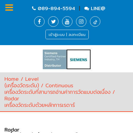
|
089-894-5594
LINE@
Homepage
เข้าสู่ระบบ | ลงทะเบียน
Flow
measurement
(เครื่อง
วัด
อัตรา
Home
/
Level
การ
(เครื่องวัดระดับ‎)
/
Continuous
ไหล‎)
เครื่องวัดระดับที่สามารถอ่านค่าการวัดแบบต่อเนื่อง
/
Radar
เครื่องวัดระดับด้วยหลักการเรดาร์
Level
(เครื่อง
วัด
ระดับ‎)
Radar