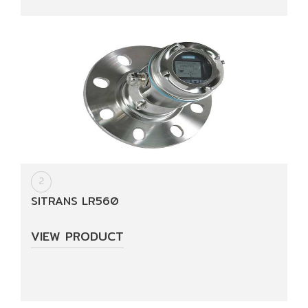
Data
Article
News
&
Activity
Training
2
SITRANS LR560
About
Us
VIEW PRODUCT
Certification