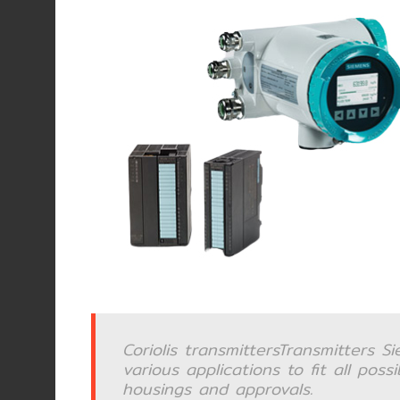
Pressure
measurement
(เครื่อง
วัด
แรง
ดัน‎)
Temperature
measurement
(เครื่อง
วัด
อุณหภูมิ‎)
Positioner
Coriolis transmittersTransmitters 
various applications to fit all po
Weighing
housings and approvals.
Scale