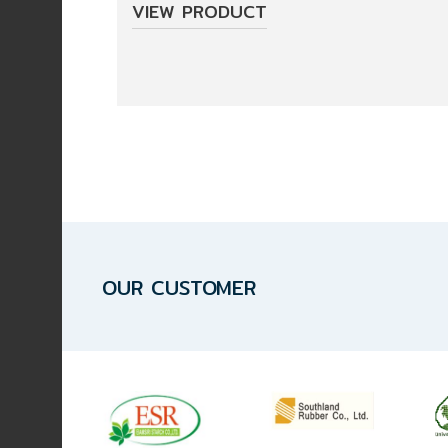
VIEW PRODUCT
Data
Article
News
&
Activity
Training
OUR CUSTOMER
About
Us
Certification