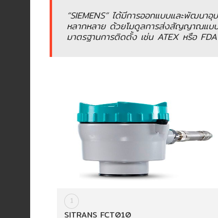
(เครื่อง
“SIEMENS” ได้มีการออกแบบและพัฒนาอุปกร
ชั่ง
หลากหลาย ด้วยโมดูลการส่งสัญญาณแบบ 
น้ำ
มาตรฐานการติดตั้ง เช่น ATEX หรือ FDA 
หนัก‎)
PLC
(โปร
แก
รม
เม
เบิลลอ
จิก
คอล
โทร
ล
เลอ
ร์)
1
SITRANS FCT010