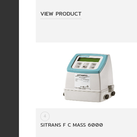
Invetor/soft
start
VIEW PRODUCT
(อิน
เวอร์
เตอร์/
ซอฟ
สตาร์ท)
Product
For
Building
Technologies
Services
4
Projects
SITRANS F C MASS 6000
Reference