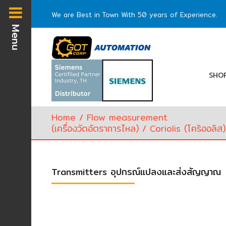
We are Best in Town With 50 years of Experience.
Menu
Homepage
SHOP
Flow
measurement
(เครื่อง
วัด
Home
/
Flow measurement
อัตรา
(เครื่องวัดอัตราการไหล‎)
/
Coriolis (โคริออลิส)
การ
ไหล‎)
Transmitters อุปกรณ์แปลงและส่งสัญญาณ
Level
(เครื่อง
วัด
ระดับ‎)