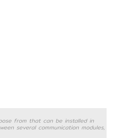
hoose from that can be installed in
between several communication modules,